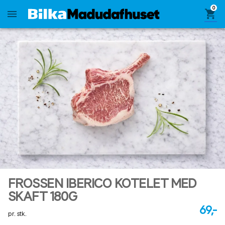
0
shopping_cart
menu
FROSSEN IBERICO KOTELET MED
SKAFT 180G
69,-
pr. stk.