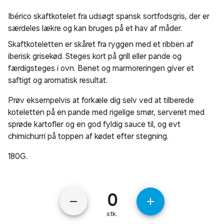
Ibérico skaftkotelet fra udsøgt spansk sortfodsgris, der er
særdeles lækre og kan bruges på et hav af måder.
Skaftkoteletten er skåret fra ryggen med et ribben af
iberisk grisekød. Steges kort på grill eller pande og
færdigsteges i ovn. Benet og marmoreringen giver et
saftigt og aromatisk resultat.
Prøv eksempelvis at forkæle dig selv ved at tilberede
koteletten på en pande med rigelige smør, serveret med
sprøde kartofler og en god fyldig sauce til, og evt
chimichurri på toppen af kødet efter stegning.
180G.
remove
add
stk.