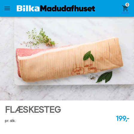
0
shopping_cart
menu
FLÆSKESTEG
199,-
pr. stk.