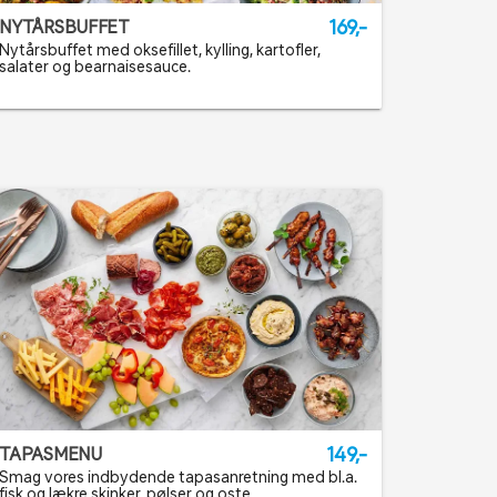
169,-
NYTÅRSBUFFET
Nytårsbuffet med oksefillet, kylling, kartofler,
salater og bearnaisesauce.
149,-
TAPASMENU
Smag vores indbydende tapasanretning med bl.a.
fisk og lækre skinker, pølser og oste.