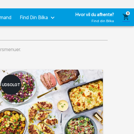
0
Hvor vil du afhente?
shopping_cart
keyboard_arrow_down
emand
Find Din Bilka
Find din Bilka
tårsmenuer.
UDSOLGT