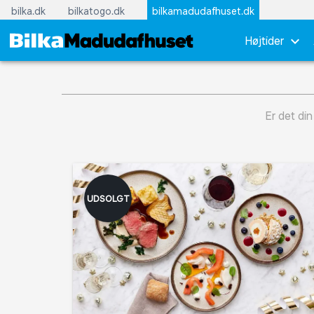
bilka.dk
bilkatogo.dk
bilkamadudafhuset.dk
keyboard_arrow_down
Højtider
Er det din
UDSOLGT