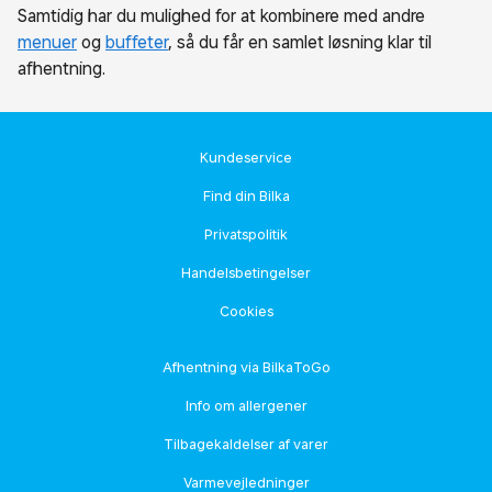
Samtidig har du mulighed for at kombinere med andre
menuer
og
buffeter
, så du får en samlet løsning klar til
afhentning.
Kundeservice
Find din Bilka
Privatspolitik
Handelsbetingelser
Cookies
Afhentning via BilkaToGo
Info om allergener
Tilbagekaldelser af varer
Varmevejledninger