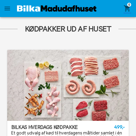
0
shopping_cart
menu
KØDPAKKER UD AF HUSET
BILKAS HVERDAGS KØDPAKKE
499,-
Et godt udvalg af kød til hverdagens måltider samlet i én