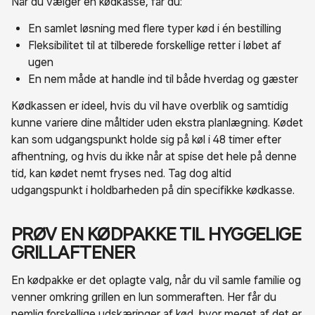
Når du vælger en kødkasse, får du:
En samlet løsning med flere typer kød i én bestilling
Fleksibilitet til at tilberede forskellige retter i løbet af
ugen
En nem måde at handle ind til både hverdag og gæster
Kødkassen er ideel, hvis du vil have overblik og samtidig
kunne variere dine måltider uden ekstra planlægning. Kødet
kan som udgangspunkt holde sig på køl i 48 timer efter
afhentning, og hvis du ikke når at spise det hele på denne
tid, kan kødet nemt fryses ned. Tag dog altid
udgangspunkt i holdbarheden på din specifikke kødkasse.
PRØV EN KØDPAKKE TIL HYGGELIGE
GRILLAFTENER
En kødpakke er det oplagte valg, når du vil samle familie og
venner omkring grillen en lun sommeraften. Her får du
nemlig forskellige udskæringer af kød, hvor meget af det er