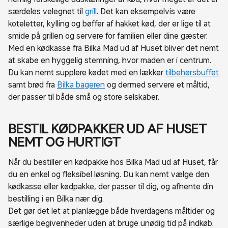
særdeles velegnet til
grill
. Det kan eksempelvis være
koteletter, kylling og bøffer af hakket kød, der er lige til at
smide på grillen og servere for familien eller dine gæster.
Med en kødkasse fra Bilka Mad ud af Huset bliver det nemt
at skabe en hyggelig stemning, hvor maden er i centrum.
Du kan nemt supplere kødet med en lækker
tilbehørsbuffet
samt brød fra
Bilka bageren
og dermed servere et måltid,
der passer til både små og store selskaber.
BESTIL KØDPAKKER UD AF HUSET
NEMT OG HURTIGT
Når du bestiller en kødpakke hos Bilka Mad ud af Huset, får
du en enkel og fleksibel løsning. Du kan nemt vælge den
kødkasse eller kødpakke, der passer til dig, og afhente din
bestilling i en Bilka nær dig.
Det gør det let at planlægge både hverdagens måltider og
særlige begivenheder uden at bruge unødig tid på indkøb.