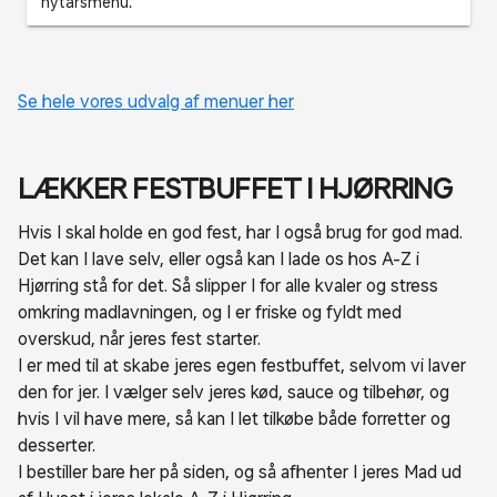
nytårsmenu.
Se hele vores udvalg af menuer her
LÆKKER FESTBUFFET I HJØRRING
Hvis I skal holde en god fest, har I også brug for god mad.
Det kan I lave selv, eller også kan I lade os hos A-Z i
Hjørring stå for det. Så slipper I for alle kvaler og stress
omkring madlavningen, og I er friske og fyldt med
overskud, når jeres fest starter.
I er med til at skabe jeres egen festbuffet, selvom vi laver
den for jer. I vælger selv jeres kød, sauce og tilbehør, og
hvis I vil have mere, så kan I let tilkøbe både forretter og
desserter.
I bestiller bare her på siden, og så afhenter I jeres Mad ud