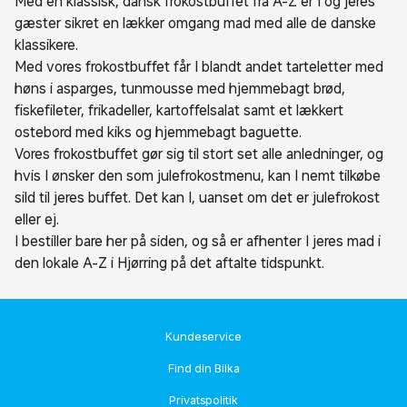
Med en klassisk, dansk frokostbuffet fra A-Z er I og jeres
gæster sikret en lækker omgang mad med alle de danske
klassikere.
Med vores frokostbuffet får I blandt andet tarteletter med
høns i asparges, tunmousse med hjemmebagt brød,
fiskefileter, frikadeller, kartoffelsalat samt et lækkert
ostebord med kiks og hjemmebagt baguette.
Vores frokostbuffet gør sig til stort set alle anledninger, og
hvis I ønsker den som julefrokostmenu, kan I nemt tilkøbe
sild til jeres buffet. Det kan I, uanset om det er julefrokost
eller ej.
I bestiller bare her på siden, og så er afhenter I jeres mad i
den lokale A-Z i Hjørring på det aftalte tidspunkt.
Kundeservice
Find din Bilka
Privatspolitik