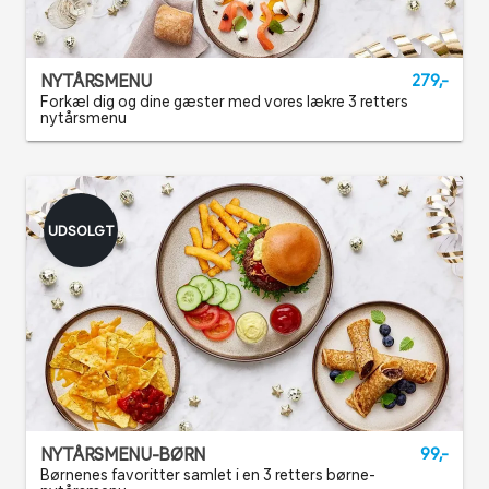
NYTÅRSMENU
279,-
Forkæl dig og dine gæster med vores lækre 3 retters
nytårsmenu
UDSOLGT
NYTÅRSMENU-BØRN
99,-
Børnenes favoritter samlet i en 3 retters børne-