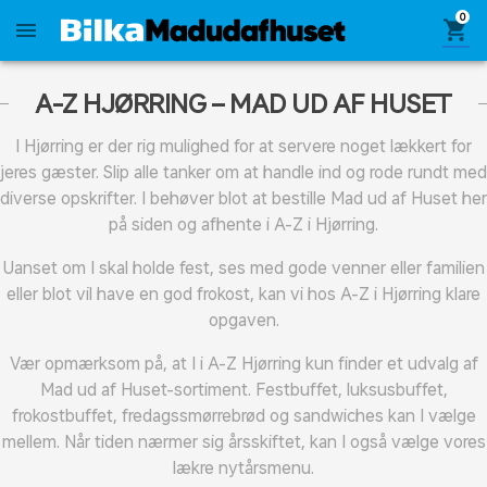
0
shopping_cart
menu
A-Z HJØRRING – MAD UD AF HUSET
I Hjørring er der rig mulighed for at servere noget lækkert for
jeres gæster. Slip alle tanker om at handle ind og rode rundt med
diverse opskrifter. I behøver blot at bestille Mad ud af Huset her
på siden og afhente i A-Z i Hjørring.
Uanset om I skal holde fest, ses med gode venner eller familien
eller blot vil have en god frokost, kan vi hos A-Z i Hjørring klare
opgaven.
Vær opmærksom på, at I i A-Z Hjørring kun finder et udvalg af
Mad ud af Huset-sortiment. Festbuffet, luksusbuffet,
frokostbuffet, fredagssmørrebrød og sandwiches kan I vælge
mellem. Når tiden nærmer sig årsskiftet, kan I også vælge vores
lækre nytårsmenu.